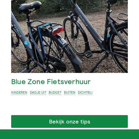
Blue Zone Fietsverhuur
KINDEREN
DAGJE UIT
BUDGET
BUITEN
DICHTBIJ
Bekijk onze tips