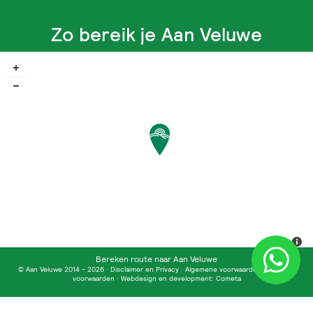
Zo bereik je Aan Veluwe
Bereken route naar Aan Veluwe
© Aan Veluwe 2014 - 2026 ·
Disclaimer en Privacy
·
Algemene voorwaarden
·
Recron-
voorwaarden
· Webdesign en development:
Cometa