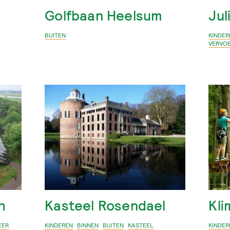
Golfbaan Heelsum
Jul
BUITEN
KINDER
VERVO
h
Kasteel Rosendael
Kl
EER
KINDEREN
BINNEN
BUITEN
KASTEEL
KINDER