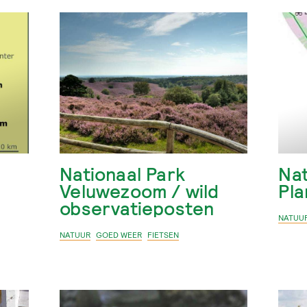
Nationaal Park
Na
Veluwezoom / wild
Pl
observatieposten
NATUU
NATUUR
GOED WEER
FIETSEN