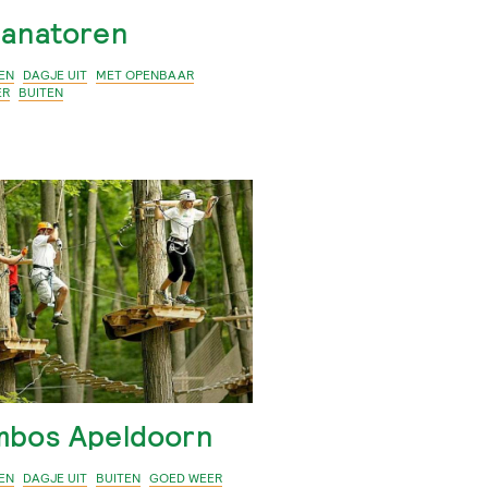
ianatoren
EN
DAGJE UIT
MET OPENBAAR
ER
BUITEN
imbos Apeldoorn
EN
DAGJE UIT
BUITEN
GOED WEER