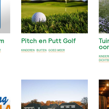
em
Pitch en Putt Golf
Tui
oo
T
KINDEREN
BUITEN
GOED WEER
KINDER
DICHTB