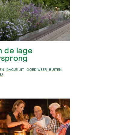
n de lage
rsprong
EN
DAGJE UIT
GOED WEER
BUITEN
IJ