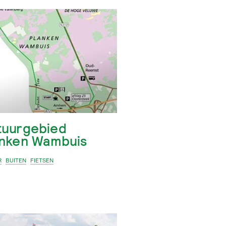
tuurgebied
anken Wambuis
R
BUITEN
FIETSEN