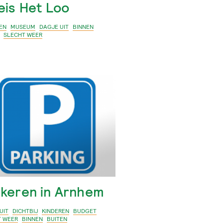
eis Het Loo
EN
MUSEUM
DAGJE UIT
BINNEN
SLECHT WEER
rkeren in Arnhem
UIT
DICHTBIJ
KINDEREN
BUDGET
T WEER
BINNEN
BUITEN