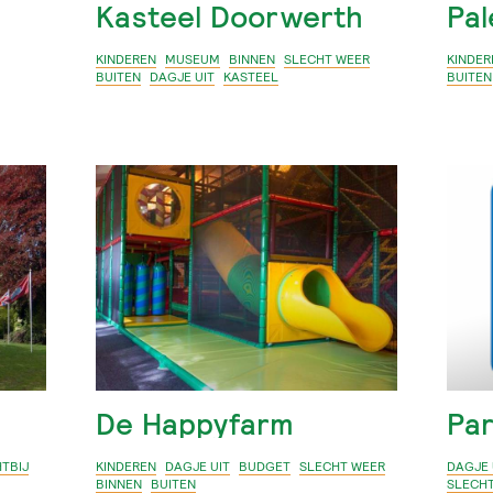
n
Kasteel Doorwerth
Pal
KINDEREN
MUSEUM
BINNEN
SLECHT WEER
KINDER
BUITEN
DAGJE UIT
KASTEEL
BUITEN
De Happyfarm
Pa
HTBIJ
KINDEREN
DAGJE UIT
BUDGET
SLECHT WEER
DAGJE 
BINNEN
BUITEN
SLECH