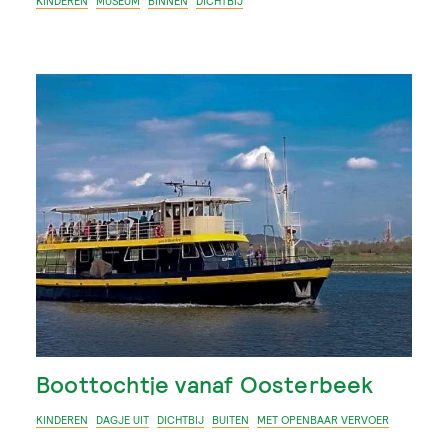
KINDEREN
MUSEUM
BINNEN
DICHTBIJ
Boottochtje vanaf Oosterbeek
KINDEREN
DAGJE UIT
DICHTBIJ
BUITEN
MET OPENBAAR VERVOER