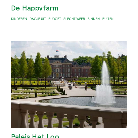
De Happyfarm
KINDEREN
DAGJE UIT
BUDGET
SLECHT WEER
BINNEN
BUITEN
Paleis Het Loo