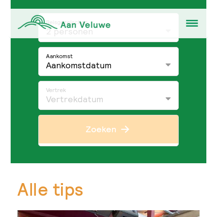
Reisgezelschap
2 personen
Aankomst
Aankomstdatum
Vertrek
Vertrekdatum
Zoeken
Alle tips