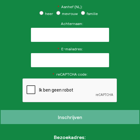
*
Aanhef (NL):
heer
mevrouw
familie
Achternaam:
*
E-mailadres:
*
reCAPTCHA code:
Bezoekadres: