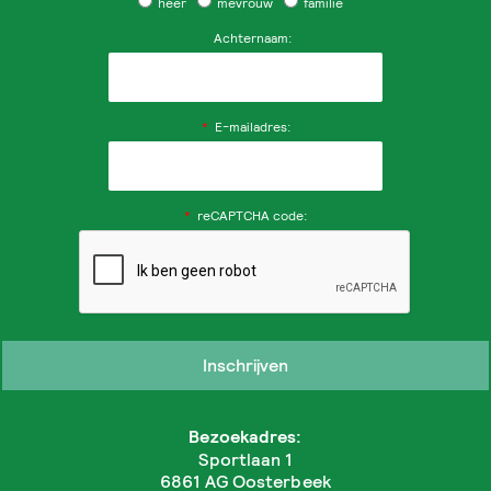
heer
mevrouw
familie
Achternaam:
*
E-mailadres:
*
reCAPTCHA code:
Bezoekadres:
Sportlaan 1
6861 AG Oosterbeek