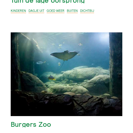
Tuin de lage oorsprong
KINDEREN
DAGJE UIT
GOED WEER
BUITEN
DICHTBIJ
Burgers Zoo