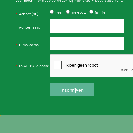
Voor meer informatie verwijzen wij naar onze
Privacy Statement
.
heer
mevrouw
familie
*
Aanhef (NL):
Achternaam:
*
E-mailadres:
*
reCAPTCHA code: